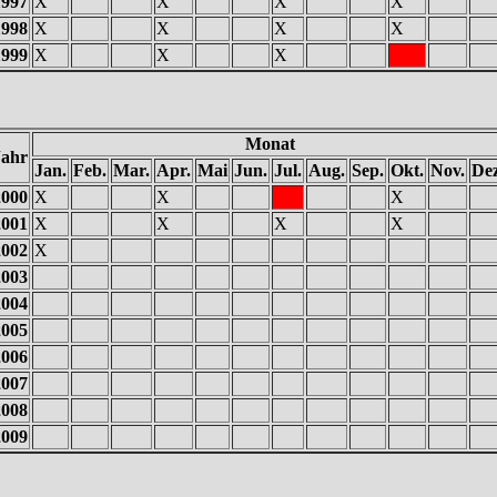
1997
X
X
X
X
1998
X
X
X
X
1999
X
X
X
Monat
Jahr
Jan.
Feb.
Mar.
Apr.
Mai
Jun.
Jul.
Aug.
Sep.
Okt.
Nov.
Dez
2000
X
X
X
2001
X
X
X
X
2002
X
2003
2004
2005
2006
2007
2008
2009