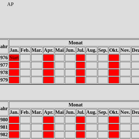
AP
Monat
Jahr
Jan.
Feb.
Mar.
Apr.
Mai
Jun.
Jul.
Aug.
Sep.
Okt.
Nov.
Dez
1976
Start
1977
1978
1979
Monat
Jahr
Jan.
Feb.
Mar.
Apr.
Mai
Jun.
Jul.
Aug.
Sep.
Okt.
Nov.
Dez
1980
1981
1982