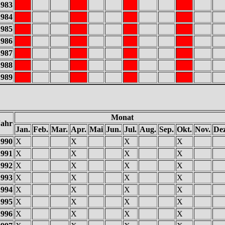
1983
1984
1985
1986
1987
1988
1989
Monat
Jahr
Jan.
Feb.
Mar.
Apr.
Mai
Jun.
Jul.
Aug.
Sep.
Okt.
Nov.
Dez
1990
X
X
X
X
1991
X
X
X
X
1992
X
X
X
X
1993
X
X
X
X
1994
X
X
X
X
1995
X
X
X
X
1996
X
X
X
X