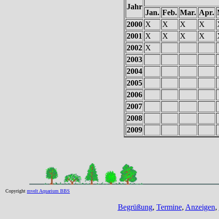
Jahr
Jan.
Feb.
Mar.
Apr.
2000
X
X
X
X
2001
X
X
X
X
2002
X
2003
2004
2005
2006
2007
2008
2009
Copyright
mvelt Aquarium BBS
Begrüßung
,
Termine
,
Anzeigen
,