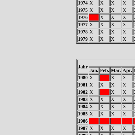
1974
X
X
X
X
1975
X
X
X
X
1976
X
X
X
1977
X
X
X
X
1978
X
X
X
X
1979
X
X
X
X
Jahr
Jan.
Feb.
Mar.
Apr.
1980
X
X
X
1981
X
X
X
X
1982
X
X
X
1983
X
X
X
X
1984
X
X
X
X
1985
X
X
X
X
1986
1987
X
X
X
X