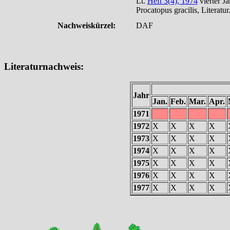
Lt.
Heft 3(4), 1974
vierter J
Procatopus gracilis, Literatur
Nachweiskürzel:
DAF
Literaturnachweis:
Jahr
Jan.
Feb.
Mar.
Apr.
1971
1972
X
X
X
X
1973
X
X
X
X
1974
X
X
X
X
1975
X
X
X
X
1976
X
X
X
X
1977
X
X
X
X