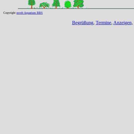
Copyright
mvelt Aquarium BBS
Begrüßung
,
Termine
,
Anzeigen
,