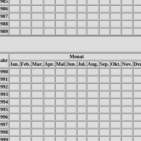
1985
1986
1987
1988
1989
Monat
Jahr
Jan.
Feb.
Mar.
Apr.
Mai
Jun.
Jul.
Aug.
Sep.
Okt.
Nov.
Dez
1990
1991
1992
1993
1994
1995
1996
1997
1998
1999