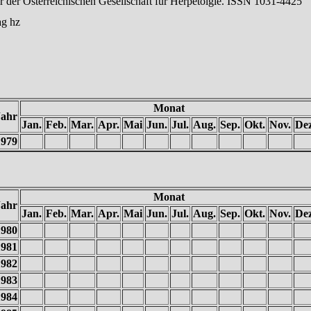
r der Österreichischen Gesellschaft für Herpetolgie. ISSN 1031-4425
ag hz
Monat
Jahr
Jan.
Feb.
Mar.
Apr.
Mai
Jun.
Jul.
Aug.
Sep.
Okt.
Nov.
Dez
1979
Monat
Jahr
Jan.
Feb.
Mar.
Apr.
Mai
Jun.
Jul.
Aug.
Sep.
Okt.
Nov.
Dez
1980
1981
1982
1983
1984