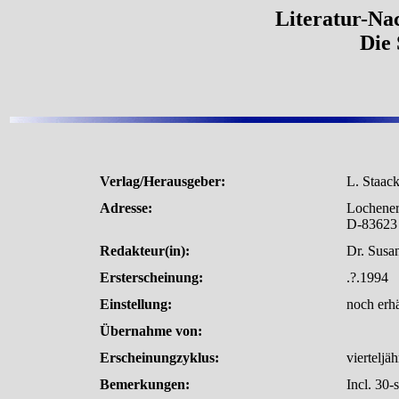
Literatur-Nac
Die 
Verlag/Herausgeber:
L. Staac
Adresse:
Lochener 
D-83623
Redakteur(in):
Dr. Susa
Ersterscheinung:
.?.1994
Einstellung:
noch erhä
Übernahme von:
Erscheinungzyklus:
vierteljäh
Bemerkungen:
Incl. 30-