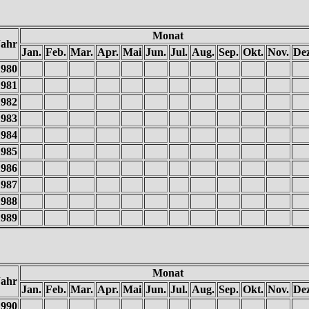
Monat
Jahr
Jan.
Feb.
Mar.
Apr.
Mai
Jun.
Jul.
Aug.
Sep.
Okt.
Nov.
Dez
1980
1981
1982
1983
1984
1985
1986
1987
1988
1989
Monat
Jahr
Jan.
Feb.
Mar.
Apr.
Mai
Jun.
Jul.
Aug.
Sep.
Okt.
Nov.
Dez
1990