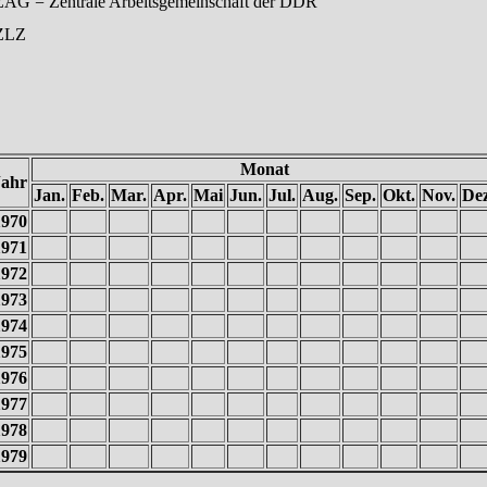
ZAG = Zentrale Arbeitsgemeinschaft der DDR
ZLZ
Monat
Jahr
Jan.
Feb.
Mar.
Apr.
Mai
Jun.
Jul.
Aug.
Sep.
Okt.
Nov.
Dez
1970
1971
1972
1973
1974
1975
1976
1977
1978
1979